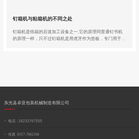
钉箱机与粘箱机的不同之处
钉箱机是纸箱的后道加工设备之一,它的原理同普通钉书机
的原理一样，只不过钉箱机是用虎牙作为垫板，专门用于纸
箱封箱。该产品分两个系列，即手动和气动封箱机。该系列
产品具有...
东光县卓亚包装机械制造有限公司
>
电话 :
18233767555
>
传真 :0317-7662166