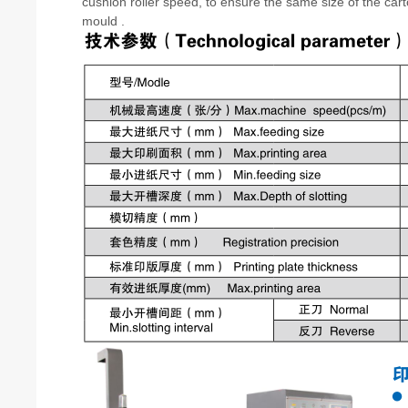
cushion roller speed, to ensure the same size of the cart
mould .