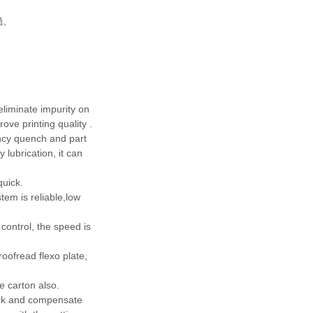
稳、
 eliminate impurity on
ove printing quality .
uency quench and part
 lubrication, it can
quick.
tem is reliable,low
control, the speed is
oofread flexo plate,
e carton also.
ack and compensate