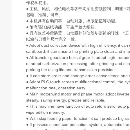
作易学易用。
● 主机、风机、相位电机等各部均采用变频控制，调速平
省电、准确、可靠。
● 本机具有自动归零、自动对版、擦版记忆等功能。
● 附有隔张供纸功能，可生产较大纸箱。
● 具有速差补偿装置，自动跟踪补偿胶垫滚筒的转速，*证
纸箱与刀模的尺寸完全一致。
● Adopt dust collection device with high efficiency, it can
cardboard, it can ensure the printing plate clean and impr
● All transfer gears are helical gear. It adopt high freq
of adopt carburization processing, after grinding and spay
prolong the using life and transmission precision.
● It can store order and change order convenience and 
● Adopt PLC,touch screen multifunctional control, the sys
malfunction rate, operation easy.
● Main motor,wind motor and phase motor adopt inveter 
steady, saving energy, precise and reliable.
● This machine have function of auto return zero, auto pr
wipe edition memory.
● With skip feeding paper function, it can produce big siz
● It possess speed compensation system, automatic tr