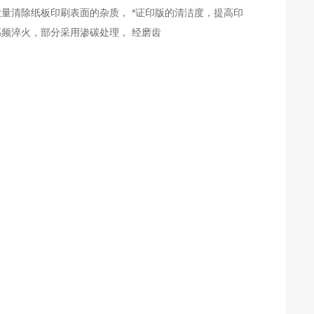
大量清除纸板印刷表面的杂质， *证印版的清洁度，提高印
高频淬火，部分采用渗碳处理， 经磨齿